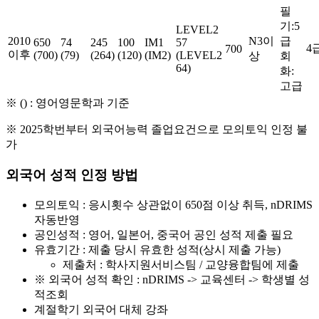
필
기:5
LEVEL2
2010
N3이
급
650
74
245
100
IM1
57
4
700
이후
(700)
(79)
(264)
(120)
(IM2)
(LEVEL2
상
회
64)
화:
고급
※ () : 영어영문학과 기준
※ 2025학번부터 외국어능력 졸업요건으로 모의토익 인정 불
가
외국어 성적 인정 방법
모의토익 : 응시횟수 상관없이 650점 이상 취득, nDRIMS
자동반영
공인성적 : 영어, 일본어, 중국어 공인 성적 제출 필요
유효기간 : 제출 당시 유효한 성적(상시 제출 가능)
제출처 : 학사지원서비스팀 / 교양융합팀에 제출
※ 외국어 성적 확인 : nDRIMS -> 교육센터 -> 학생별 성
적조회
계절학기 외국어 대체 강좌