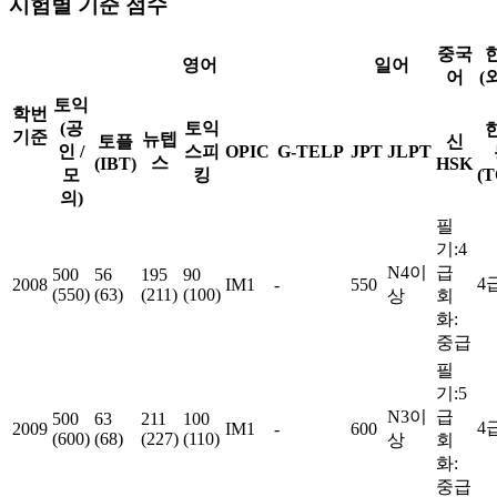
시험별 기준 점수
중국
영어
일어
어
(
토익
학번
(공
토익
기준
뉴텝
토플
신
인 /
스피
OPIC
G-TELP
JPT
JLPT
스
(IBT)
HSK
모
킹
(T
의)
필
기:4
N4이
급
500
56
195
90
4
2008
IM1
-
550
(550)
(63)
(211)
(100)
상
회
화:
중급
필
기:5
N3이
급
500
63
211
100
4
2009
IM1
-
600
(600)
(68)
(227)
(110)
상
회
화:
중급