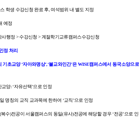
스 학생 수강신청 완료 후
,
여석범위 내 별도 지정
내 예정
학사행정
>
수강신청
>
계절학기교류캠퍼스수강신청
인정 처리
의 기초교양
‘
자아와명상
’,‘
불교와인간
’
은
WISE
캠퍼스에서 동국소양으로
반교양
: ‘
자유선택
’
으로 인정
일 명칭의 교직 교과목에 한하여
‘
교직
’
으로 인정
(
복수
)
전공이 서울캠퍼스의 동일
(
유사
)
전공에 해당할 경우
‘
전공
’
으로 인