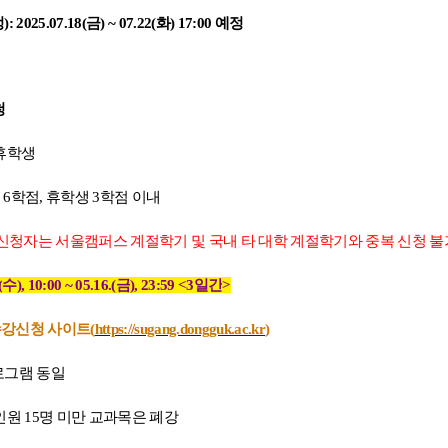
정
): 2025.
07.18(
금
) ~ 07.22(
화
) 17:00
예정
청
휴학생
생
6
학점
,
휴학생
3
학점 이내
신청자는 서울캠퍼스 계절학기 및 국내 타 대학 계절학기와 중복 신청 불
(
수
), 10:00 ~ 05.16.(
금
), 23:59 <3
일간
>
강신청 사이트
(
https://sugang.dongguk.ac.kr
)
로그램 동일
인원
15
명 미만 교과목은 폐강