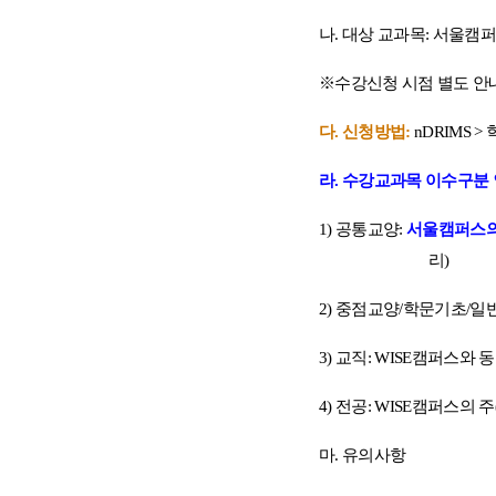
나
.
대상 교과목
:
서울캠퍼
※
수강신청 시점 별도 안
다
.
신청방법
:
nDRIMS >
라
.
수강교과목 이수구분 
1)
공통교양
:
서울캠퍼스
리
)
2)
중점교양
/
학문기초
/
일
3)
교직
: WISE
캠퍼스와 동
4)
전공
: WISE
캠퍼스의 주
마
.
유의사항