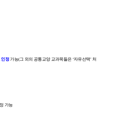
 인정
가능
(
그 외의 공통교양 교과목들은
‘
자유선택
’
처
정 가능