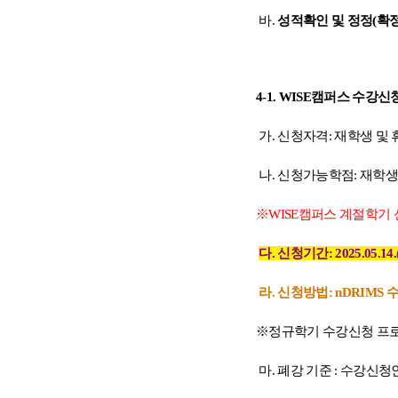
바
.
성적확인 및 정정
(
확
4-1. WISE
캠퍼스 수강신
가
.
신청자격
:
재학생 및 
나
.
신청가능학점
:
재학
※
WISE
캠퍼스 계절학기 
다
.
신청기간
: 2025.05.14.
라
.
신청방법
:
nDRIMS
수
※
정규학기 수강신청 프
마
.
폐강 기준
:
수강신청