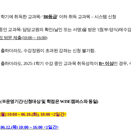
 학기에 취득한 교과목
: ‘
B0
등급
’
이하 취득 교과목
–
시스템 신청
 중인 교과목
:
담당교원의 확인
(
날인 또는 서명
)
을 받은
‘(
첨부
-
양식
)
재수강
접 방문 제출
(10:00 ~ 16:00)
제출하더라도
,
수강정원이 초과된 강좌는 신청 불가함
.
제출하더라도
, 2025-1
학기 수강 중인 교과목 취득성적이
B+
이상
인 경우
,
청
(
※
운영기간
/
신청대상 및 학점은
WISE
캠퍼스와 동일
)
(
월
) 10:00 ~ 06.10.(
화
), 18:00 <2
일간
>
06.12.(
목
) 10:00 ~ 16:00 <1
일간
>