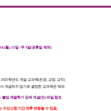
14.(
월
), 15
일
/
주
5
일
(
공휴일 제외
)
상
2025
학년도 개설 교과목
(
전공
,
교양
,
교직
)
에서 개설하지 않기로 결정한 교과목은 제외
목
:
붙임 계절학기 강좌 개설
(
안
)
파일 참조
는 수강신청 기간 전후 변동될 수 있음
.