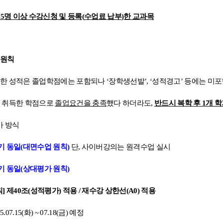
15
명 이상 수강신청 및 등록
(
수업료 납부
)
한 교과목
 원칙
득한 성적은 졸업학점에는 포함되나
‘
장학생선발
’, ‘
성적경고
’
등에는 미포
중 취득한 학점으로
졸업요건을 충족
했다 하더라도
,
반드시 복학 후
1
개 
가 방식
기 동일
(
대면수업 원칙
)
단
,
사이버강의는 원격수업 실시
기 동일
(
상대평가 원칙
)
칙
]
제
40
조
(
성적평가
)
적용
/
재수강 상한선
(A0)
적용
5.
07.15(
화
) ~ 07.18(
금
)
예정