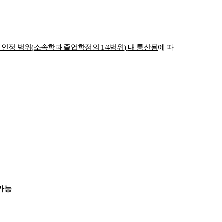
 인정 범위
(
소속학과 졸업학점의
1/4
범위
)
내 통산됨
에 따
가능