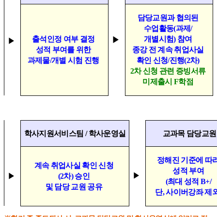
담당교원과 협의된
수업활동
(
과제
/
출석인정 여부 결정
개별시험
)
참여
▶
▶
성적 부여를 위한
종강 전 계속 취업사실
과제물
/
개별 시험 진행
확인 신청
/
진행
(2
차
)
2
차 신청 관련 증빙서류
미제출시
F
학점
학사지원서비스팀
/
학사운영실
교과목 담당교원
정해진 기준에 따
계속 취업사실 확인 신청
성적 부여
(2
차
)
승인
▶
▶
(
최대 성적
B+/
및 담당 교원 공유
단
,
사이버강좌 제