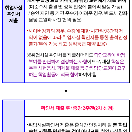
※
사유발생
30
일 이내 강좌 담당 교원에게 제출 원칙
(
미준수시 출결 및 성적 인정에 불이익 발생 가능
)
취업사실
/
승인 지연 등 기간 준수가 어려운 경우
,
반드시 강좌
확인서
담당 교원과 사전 협의 필요
.
제출
‣
사이버강좌의 경우
,
수강에 대한 시간적
/
공간적 제
약이 없음에 따라 취업사실 확인서를 통한 출석인정
불가
(
부여 가능 최고 성적등급 제약 없음
)
※
취업사실 확인서를 제출하더라도
담당교원이 학점
부여를 판단하여 결정하는 사항
이므로
,
대상
학생은
추후 시험응시
,
과제물 제출 등 강좌담당 교원이 요구
하는 학업활동에 적극 참여
하여야 함
.
▼
확인서 제출 후
/
종강
2
주전
(2
차 신청
)
‣
취업사실확인서 제출은 출석만 인정처리 될 뿐
학업
수행 자체를 면제하는 것이 아니므로
,
취업사실확인