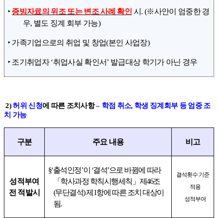
‣
증빙자료의 위조 또는 변조 사례 확인
시
. (
※
사안이 엄중한 경
우
,
별도 징계 회부 가능
)
‣
가족기업으로의 취업 및 창업
(
본인 사업장
)
‣
조기취업자
‘
취업사실 확인서
’
발급대상 학기가 아닌 경우
2)
허위 신청
에 따른 조치사항
–
학점 취소
,
학생 징계회부 등 엄중 조
치 가능
구분
주요 내용
비고
§‘
출석인정
’
이
‘
결석
’
으로 바뀜에 따라
결석횟수 기준
성적부여
「
학사과정 학칙시행세칙
」
제
46
조
적용
전 적발시
(
무단결석
)
제
1
항에 따른 조치 대상이
성적부여
됨
.