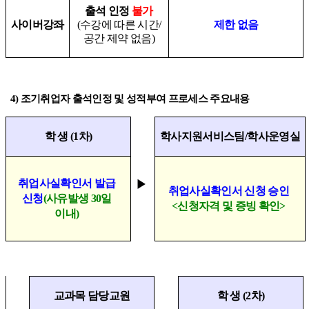
출석 인정
불가
사이버강좌
(
수강에 따른 시간
/
제한 없음
공간 제약 없음
)
4)
조기취업자 출석인정 및 성적부여 프로세스 주요내용
학 생
(1
차
)
학사지원서비스팀
/
학사운영실
취업사실확인서 발급
▶
취업사실확인서 신청 승인
신청
(
사유발생
30
일
<
신청자격 및 증빙 확인
>
이내
)
교과목 담당교원
학 생
(2
차
)