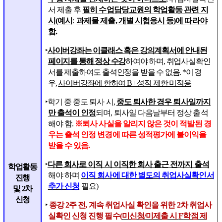
서 제출 후
필히 수업담당교원의 학업활동 관련 지
시
(
예시
:
과제물 제출
,
개별 시험응시 등
)
에 따라야
함
.
‣
사이버강좌는 이클래스 혹은 강의계획서에 안내된
페이지를 통해 정상 수강
하여야 하며
,
취업사실확인
서를 제출하여도 출석인정을 받을 수 없음
. *
이 경
우
,
사이버강좌에 한하여
B+
성적 제한 미적용
‣
학기 중 중도 퇴사 시
,
중도 퇴사한 경우 퇴사일까지
만 출석이 인정
되며
,
퇴사일 다음날부터 정상 출석
해야 함
.
※
퇴사 사실을 알리지 않은 것이 적발된 경
우는 출석 인정 변경에 따른 성적평가에 불이익을
받을 수 있음
.
‣
다른 회사로 이직 시 이직한 회사 출근 전까지 출석
학업활동
해야 하며
이직 회사에 대한 별도의 취업사실확인서
진행
추가 신청
필요
)
및
2
차
신청
‣
종강
2
주 전
,
계속 취업사실 확인을 위한
2
차 취업사
실확인 신청 진행 필수
(
미신청
/
미제출 시
F
학점 제