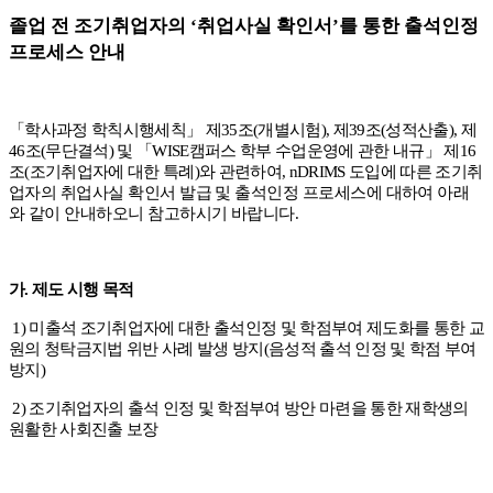
졸업 전 조기취업자의
‘
취업사실 확인서
’
를 통한 출석인정
프로세스 안내
「
학사과정 학칙시행세칙
」
제
35
조
(
개별시험
),
제
39
조
(
성적산출
),
제
46
조
(
무단결석
)
및
「
WISE
캠퍼스 학부 수업운영에 관한 내규
」
제
16
조
(
조기취업자에 대한 특례
)
와 관련하여
, nDRIMS
도입에 따른
조기취
업자의 취업사실 확인서 발급 및 출석인정 프로세스에 대하여 아래
와 같이 안내하오니 참고하시기 바랍니다
.
가
.
제도 시행 목적
1)
미출석 조기취업자에 대한 출석인정 및 학점부여 제도화를 통한 교
원의 청탁금지법 위반 사례 발생 방지
(
음성적 출석 인정 및 학점 부여
방지
)
2)
조기취업자의 출석 인정 및 학점부여 방안 마련을 통한 재학생의
원활한 사회진출 보장