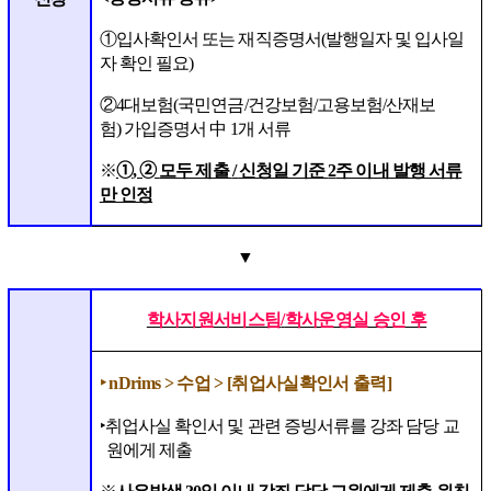
①
입사확인서 또는 재직증명서
(
발행일자 및 입사일
자 확인 필요
)
②
4
대보험
(
국민연금
/
건강보험
/
고용보험
/
산재보
험
)
가입증명서
中
1
개 서류
※
➀
,
➁
모두 제출
/
신청일 기준
2
주 이내 발행 서류
만 인정
▼
학사지원서비스팀
/
학사운영실 승인 후
‣
n
Drims >
수업
> [
취업사실확인서 출력
]
‣
취업사실 확인서 및 관련 증빙서류를 강좌 담당 교
원에게 제출