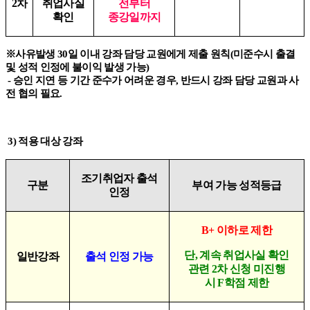
2
차
취업사실
전부터
확인
종강일까지
※
사유발생
30
일 이내 강좌 담당 교원에게 제출 원칙
(
미준수시 출결
및 성적 인정에 불이익 발생 가능
)
-
승인 지연 등 기간 준수가 어려운 경우
,
반드시 강좌 담당 교원과 사
전 협의 필요
.
3)
적용 대상 강좌
조기취업자 출석
구분
부여 가능 성적등급
인정
B+
이하로 제한
단
,
계속 취업사실 확인
일반강좌
출석 인정 가능
관련
2
차 신청 미진행
시
F
학점 제한