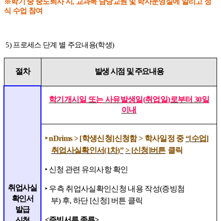
※
학기 중 중도퇴사 시
,
교과목 담당교원 및 학사운영실에 알리고 정
식 수업 참여
5)
프로세스 단계 별 주요내용
(
학생
)
절차
발생 시점 및 주요내용
학기개시일 또는 사유발생일
(
취업일
)
로부터
30
일
이내
‣
nDrims > [
학생신청
]
신청함
>
학사일정 중
“[
수업
]
취업사실확인서
(1
차
)”
> [
신청
]
버튼
클릭
‣
신청 관련 유의사항 확인
취업사실
‣
우측 취업사실확인신청 내용 작성
(
증빙첨
확인서
부
)
후
,
하단
[
신청
]
버튼 클릭
발급
<
증빙서류 종류
>
신청