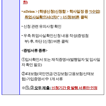
한
)
‣
nDrims > [
학생신청
]
신청함
>
학사일정 중
“[
수업
]
취업사실확인서
(2
차
)”
> [
신청
]
버튼
클릭
‣
신청 관련 유의사항 확인
‣
우측 취업사실확인신청 내용 작성
(
증빙첨
부
)
후
,
하단
[
신청
]
버튼 클릭
<
증빙서류 종류
>
①
입사확인서 또는 재직증명서
(
발행일자 및 입사일
자 확인 필요
)
②
4
대보험
(
국민연금
/
건강보험
/
고용보험
/
산재보
험
)
가입증명서
中
1
개 서류
※
➀
,
➁
모두 제출
/
신청기간 중 발행 서류만 인정