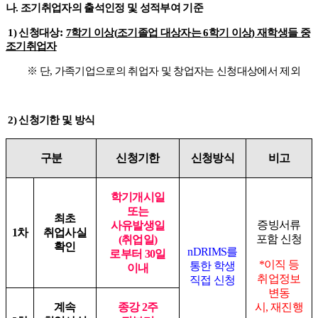
나
.
조기취업자의 출석인정 및 성적부여 기준
:
1)
신청대상
7
학기 이상
(
조기졸업 대상자는
6
학기 이상
)
재학생들 중
조기취업자
※
단
,
가족기업으로의 취업자 및 창업자는 신청대상에서 제외
2)
신청기한 및 방식
구분
신청기한
신청방식
비고
학기개시일
또는
최초
증빙서류
사유발생일
1
차
취업사실
포함 신청
(
취업일
)
확인
nDRIMS
를
로부터
30
일
*
이직 등
통한 학생
이내
취업정보
직접 신청
변동
계속
종강
2
주
시
,
재진행