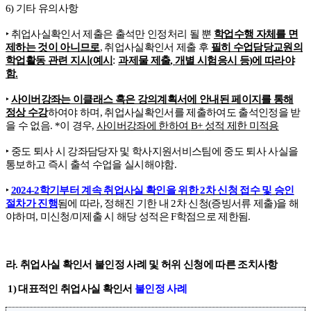
6)
기타 유의사항
‣
취업사실확인서 제출은 출석만 인정처리 될 뿐
학업수행 자체를 면
제하는 것이 아니므로
,
취업사실확인서 제출 후
필히 수업담당교원의
:
학업활동 관련 지시
(
예시
과제물 제출
,
개별 시험응시 등
)
에 따라야
함
.
‣
사이버강좌는 이클래스 혹은 강의계획서에 안내된 페이지를 통해
정상 수강
하여야 하며
,
취업사실확인서를 제출하여도 출석인정을 받
을 수 없음
. *
이 경우
,
사이버강좌에 한하여
B+
성적 제한 미적용
‣
중도 퇴사 시 강좌담당자 및 학사지원서비스팀에 중도 퇴사 사실을
통보하고 즉시 출석 수업을 실시해야함
.
‣
2024-2
학기부터 계속 취업사실 확인을 위한
2
차 신청 접수 및 승인
절차가 진행
됨에 따라
,
정해진 기한 내
2
차 신청
(
증빙서류 제출
)
을 해
야하며
,
미신청
/
미제출 시 해당 성적은
F
학점으로 제한됨
.
라
.
취업사실 확인서 불인정 사례 및 허위 신청에 따른 조치사항
1)
대표적인 취업사실 확인서
불인정 사례