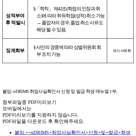
§
「학칙
」
제
42
조
(
학점의 인정과 취
성적부여
소
)
에 따라 취득학점
(
성적
)
취소 가능
후 적발시
→
졸업자의 경우
,
졸업 취소 사유도
해당 될 수 있음
.
§
사안의 경중에 따라 상벌위원회 회
징계회부
유사 사례
有
부 조치 가능
붙임
: nDRIMS 취업사실확인서 신청 밒 발급
학생 매뉴얼
1
부
.
첨부파일중 PDF미리보기
모바일에서는
PDF미리보기를 지원하지 않습니다.
PDF파일을 다운로드 후 확인해주세요.
붙임.++nDRIMS+취업사실확인서+신청+및+발급+학생